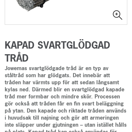
KAPAD SVARTGLÖDGAD
TRÅD
Jowemas svartglödgade tråd är en typ av
ståltråd som har glödgats. Det innebär att
tråden har värmts upp för att sedan långsamt
kylas ned. Därmed blir en svartglödgad kapade
tråd mer formbar och mindre skör. Processen
gör också att tråden får en fin svart beläggning
på ytan. Den kapade och riktade tråden används
i huvudsak till najning och gör att armeringen
inte släpper under gjutningen – utan istället hålls
på plats. Kapad tråd kan också användas för