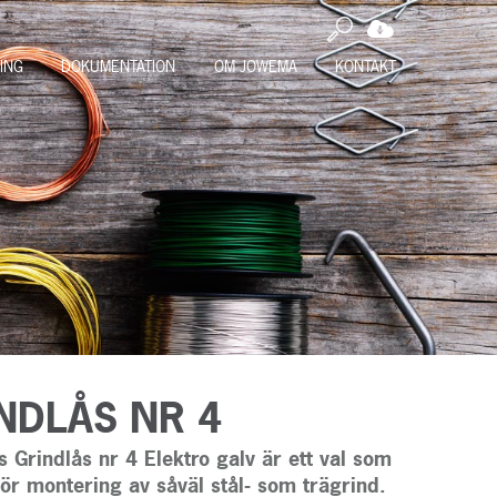
ING
DOKUMENTATION
OM JOWEMA
KONTAKT
NDLÅS NR 4
 Grindlås nr 4 Elektro galv är ett val som
ör montering av såväl stål- som trägrind.