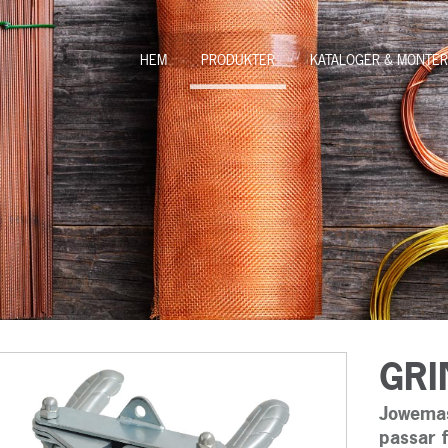
HEM
PRODUKTER
KATALOGER & MONTER
GRI
Jowemas
passar f