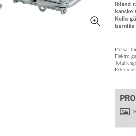
Ibland r
kanske v
Kolla gä
barnlås 
Passar för
Elektro ga
Total län
Rekommend
PRO
M
EBIM GRUPPEN
Jowema ingår tillsammans med systerbolagen
Jo
gruppen
. Ebim-gruppen strävar efter att vara m