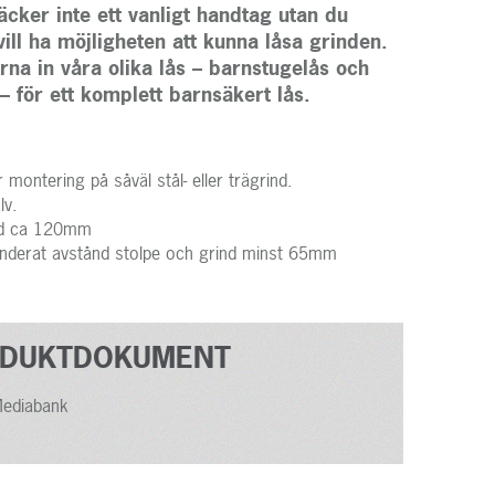
äcker inte ett vanligt handtag utan du
ill ha möjligheten att kunna låsa grinden.
rna in våra olika lås – barnstugelås och
– för ett komplett barnsäkert lås.
 montering på såväl stål- eller trägrind.
lv.
gd ca 120mm
erat avstånd stolpe och grind minst 65mm
DUKTDOKUMENT
ediabank
ma,
Bistål
,
Runå Verktyg
och
Scandic Wire
i
Ebim-
arknadsledande inom de verksamma sektorerna genom