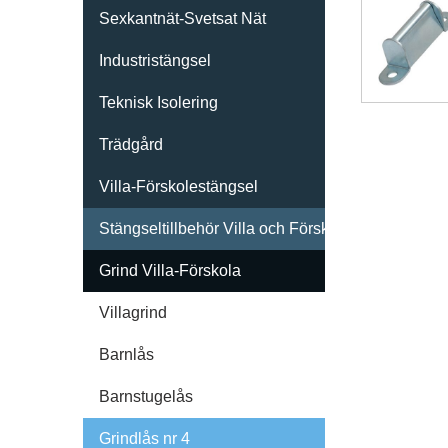
Sexkantnät-Svetsat Nät
Industristängsel
Teknisk Isolering
Trädgård
Villa-Förskolestängsel
Stängseltillbehör Villa och Förskola
Grind Villa-Förskola
Villagrind
Barnlås
KONTAKTA OSS
Barnstugelås
Stansgatan 4
Grindlås nr 4
334 32 Anderstorp, Sweden