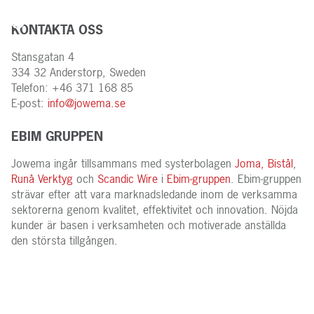
KONTAKTA OSS
Stansgatan 4
334 32 Anderstorp, Sweden
Telefon: +46 371 168 85
E-post:
info@jowema.se
EBIM GRUPPEN
Jowema ingår tillsammans med systerbolagen
Joma,
Bistål
,
Runå Verktyg
och
Scandic Wire
i
Ebim-gruppen
. Ebim-gruppen
strävar efter att vara marknadsledande inom de verksamma
sektorerna genom kvalitet, effektivitet och innovation. Nöjda
kunder är basen i verksamheten och motiverade anställda
den största tillgången.