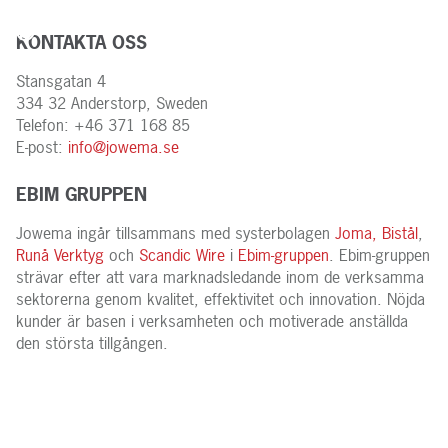
KONTAKTA OSS
Stansgatan 4
334 32 Anderstorp, Sweden
Telefon: +46 371 168 85
E-post:
info@jowema.se
EBIM GRUPPEN
Jowema ingår tillsammans med systerbolagen
Joma,
Bistål
,
Runå Verktyg
och
Scandic Wire
i
Ebim-gruppen
. Ebim-gruppen
strävar efter att vara marknadsledande inom de verksamma
sektorerna genom kvalitet, effektivitet och innovation. Nöjda
kunder är basen i verksamheten och motiverade anställda
den största tillgången.