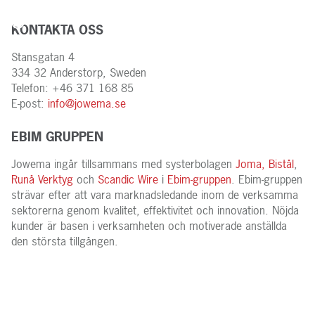
KONTAKTA OSS
Stansgatan 4
334 32 Anderstorp, Sweden
Telefon: +46 371 168 85
E-post:
info@jowema.se
EBIM GRUPPEN
Jowema ingår tillsammans med systerbolagen
Joma,
Bistål
,
Runå Verktyg
och
Scandic Wire
i
Ebim-gruppen
. Ebim-gruppen
strävar efter att vara marknadsledande inom de verksamma
sektorerna genom kvalitet, effektivitet och innovation. Nöjda
kunder är basen i verksamheten och motiverade anställda
den största tillgången.