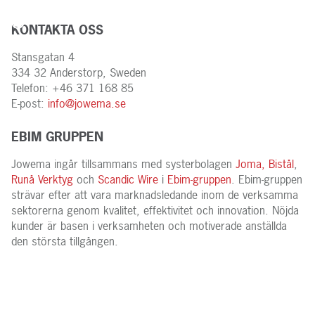
KONTAKTA OSS
Stansgatan 4
334 32 Anderstorp, Sweden
Telefon: +46 371 168 85
E-post:
info@jowema.se
EBIM GRUPPEN
Jowema ingår tillsammans med systerbolagen
Joma,
Bistål
,
Runå Verktyg
och
Scandic Wire
i
Ebim-gruppen
. Ebim-gruppen
strävar efter att vara marknadsledande inom de verksamma
sektorerna genom kvalitet, effektivitet och innovation. Nöjda
kunder är basen i verksamheten och motiverade anställda
den största tillgången.