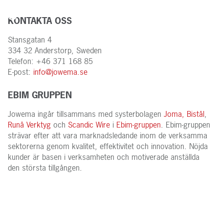
KONTAKTA OSS
Stansgatan 4
334 32 Anderstorp, Sweden
Telefon: +46 371 168 85
E-post:
info@jowema.se
EBIM GRUPPEN
Jowema ingår tillsammans med systerbolagen
Joma,
Bistål
,
Runå Verktyg
och
Scandic Wire
i
Ebim-gruppen
. Ebim-gruppen
strävar efter att vara marknadsledande inom de verksamma
sektorerna genom kvalitet, effektivitet och innovation. Nöjda
kunder är basen i verksamheten och motiverade anställda
den största tillgången.