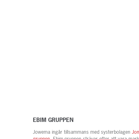
EBIM GRUPPEN
Jowema ingår tillsammans med systerbolagen
Jo
gruppen
. Ebim-gruppen strävar efter att vara m