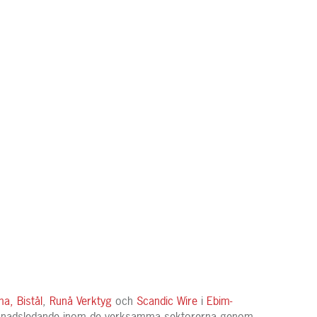
ma,
Bistål
,
Runå Verktyg
och
Scandic Wire
i
Ebim-
arknadsledande inom de verksamma sektorerna genom