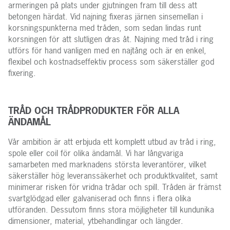
armeringen på plats under gjutningen fram till dess att
betongen härdat. Vid najning fixeras järnen sinsemellan i
korsningspunkterna med tråden, som sedan lindas runt
korsningen för att slutligen dras åt. Najning med tråd i ring
utförs för hand vanligen med en najtång och är en enkel,
flexibel och kostnadseffektiv process som säkerställer god
fixering.
TRÅD OCH TRÅDPRODUKTER FÖR ALLA
ÄNDAMÅL
Vår ambition är att erbjuda ett komplett utbud av tråd i ring,
spole eller coil för olika ändamål. Vi har långvariga
samarbeten med marknadens största leverantörer, vilket
säkerställer hög leveranssäkerhet och produktkvalitet, samt
minimerar risken för vridna trådar och spill. Tråden är främst
svartglödgad eller galvaniserad och finns i flera olika
utföranden. Dessutom finns stora möjligheter till kundunika
dimensioner, material, ytbehandlingar och längder.