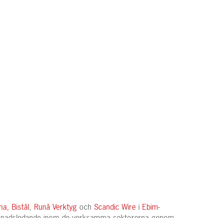
ma,
Bistål
,
Runå Verktyg
och
Scandic Wire
i
Ebim-
arknadsledande inom de verksamma sektorerna genom