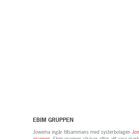
EBIM GRUPPEN
Jowema ingår tillsammans med systerbolagen
Jo
gruppen
. Ebim-gruppen strävar efter att vara m