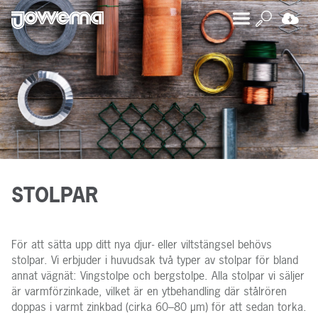
STOLPAR
För att sätta upp ditt nya djur- eller viltstängsel behövs
stolpar. Vi erbjuder i huvudsak två typer av stolpar för bland
annat vägnät: Vingstolpe och bergstolpe. Alla stolpar vi säljer
är varmförzinkade, vilket är en ytbehandling där stålrören
doppas i varmt zinkbad (cirka 60–80 µm) för att sedan torka.